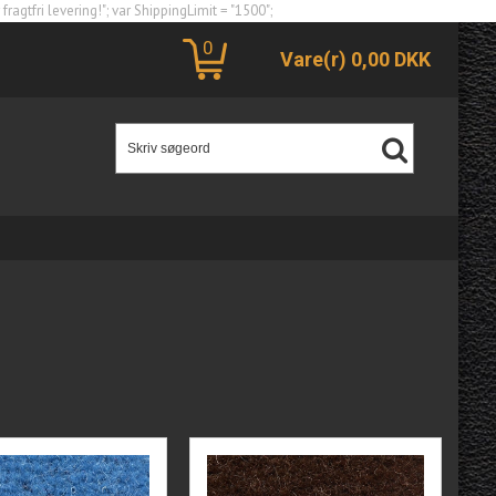
agtfri levering!"; var ShippingLimit = "1500";
0
Vare(r)
0,00
DKK