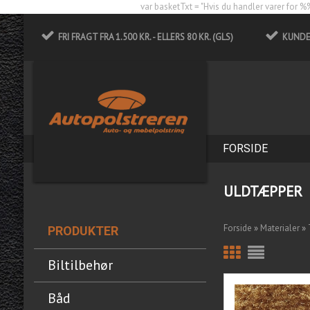
var basketTxt = "Hvis du handler varer for %%
FRI FRAGT FRA 1.500 KR. - ELLERS 80 KR. (GLS)
KUNDES
FORSIDE
ULDTÆPPER
Forside
»
Materialer
»
PRODUKTER
Biltilbehør
Båd