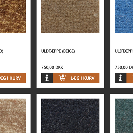
O)
ULDTÆPPE (BEIGE)
ULDTÆPPE
750,00
DKK
750,00
D