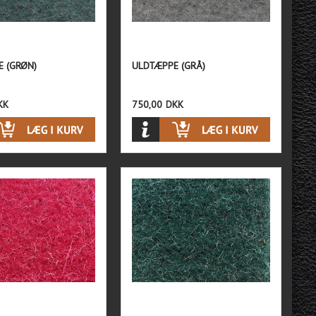
 (GRØN)
ULDTÆPPE (GRÅ)
KK
750,00
DKK