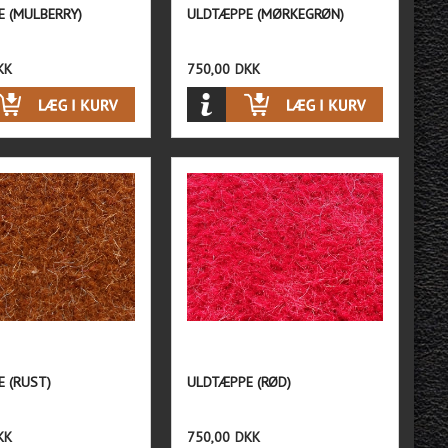
 (MULBERRY)
ULDTÆPPE (MØRKEGRØN)
KK
750,00
DKK
 (RUST)
ULDTÆPPE (RØD)
KK
750,00
DKK