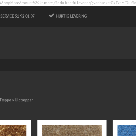
ShopMoreAmount%% kr. mere, får du fragtfri levering"; var basketOkTxt = "Du får fr
ERVICE 51 92 01 97
HURTIG LEVERING
Tæppe
»
Uldtæpper