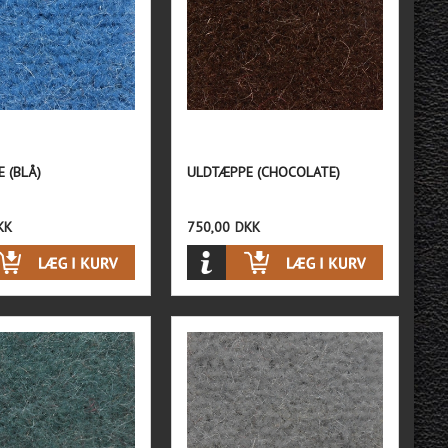
 (BLÅ)
ULDTÆPPE (CHOCOLATE)
KK
750,00
DKK