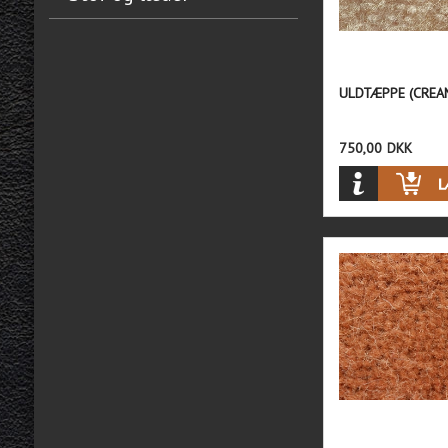
ULDTÆPPE (CREA
750,00
DKK