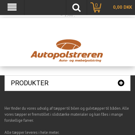
var basketTxt = "Hvis du handler varer for %%ShopMoreAmount%% kr. mere, får
0
0,00
DKK
du fragtfri levering"; var basketOkTxt = "Du får fragtfri levering!"; var ShippingLimit
= "1500";
PRODUKTER
Her finder du vores udvalg af tæpper til bilen og gulvtæpper til båden. Alle
vores tæpper er fremstillet i slidstærke materialer og kan fåes i mange
forskellige farver.
Alle tæpper leveres i hele meter.