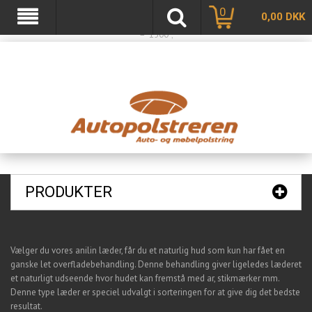
var basketTxt = "Hvis du handler varer for %%ShopMoreAmount%% kr. mere, får
0
0,00
DKK
du fragtfri levering"; var basketOkTxt = "Du får fragtfri levering!"; var ShippingLimit
= "1500";
PRODUKTER
Vælger du vores anilin læder, får du et naturlig hud som kun har fået en
ganske let overfladebehandling. Denne behandling giver ligeledes læderet
et naturligt udseende hvor hudet kan fremstå med ar, stikmærker mm.
Denne type læder er speciel udvalgt i sorteringen for at give dig det bedste
resultat.