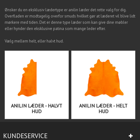
Ønsker du en eksklusiv lædertype er anilin læder det rette valg for dig.
Overfladen er modtagelig overfor smuds hvilket gør at læderet vil blive lidt
mørkere med tiden. Det er denne type læder som kan give dine møbler
eller hynder den eksklusive patina som mange leder efter.
Vælg mellem helt, eller halvt hud.
ANILIN LÆDER - HALVT
ANILIN LÆDER - HELT
HUD
HUD
KUNDESERVICE