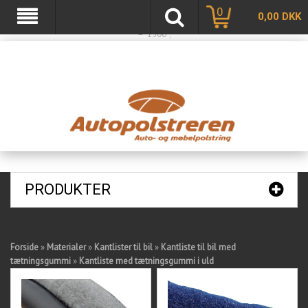
var basketTxt = "Hvis du handler varer for %%ShopMoreAmount%% kr. mere, får
0
0,00
DKK
du fragtfri levering"; var basketOkTxt = "Du får fragtfri levering!"; var ShippingLimit
= "1500";
PRODUKTER
Forside
»
Materialer
»
Kantlister til bil
»
Kantliste til bil med
tætningsgummi
»
Kantliste med tætningsgummi i uld