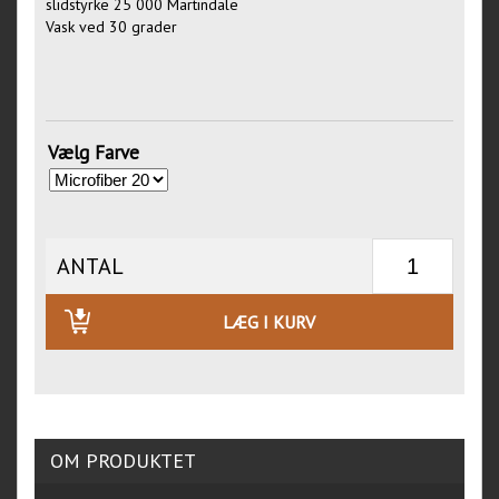
slidstyrke 25 000 Martindale
Vask ved 30 grader
Vælg Farve
ANTAL
LÆG I KURV
OM PRODUKTET