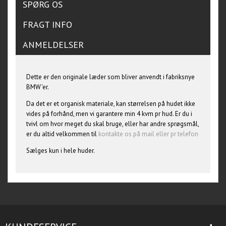
SPØRG OS
FRAGT INFO
ANMELDELSER
Dette er den originale læder som bliver anvendt i fabriksnye
BMW'er.
Da det er et organisk materiale, kan størrelsen på hudet ikke
vides på forhånd, men vi garantere min 4 kvm pr hud. Er du i
tvivl om hvor meget du skal bruge, eller har andre sprøgsmål,
er du altid velkommen til
kontakte os på mail eller pr telefon
Sælges kun i hele huder.