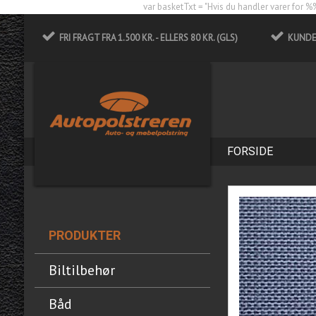
var basketTxt = "Hvis du handler varer for %%
FRI FRAGT FRA 1.500 KR. - ELLERS 80 KR. (GLS)
KUNDES
FORSIDE
PRODUKTER
Biltilbehør
Båd