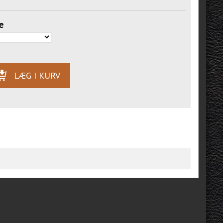
e
LÆG I KURV