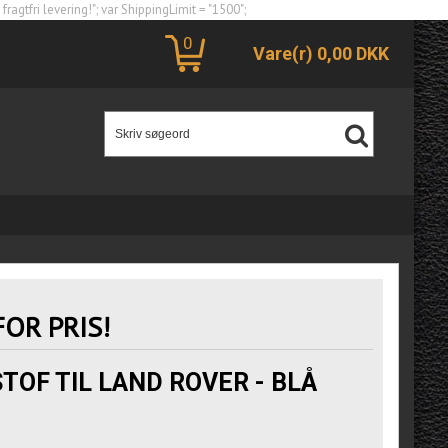
agtfri levering!"; var ShippingLimit = "1500";
0
Vare(r)
0,00
DKK
FOR PRIS!
TOF TIL LAND ROVER - BLÅ