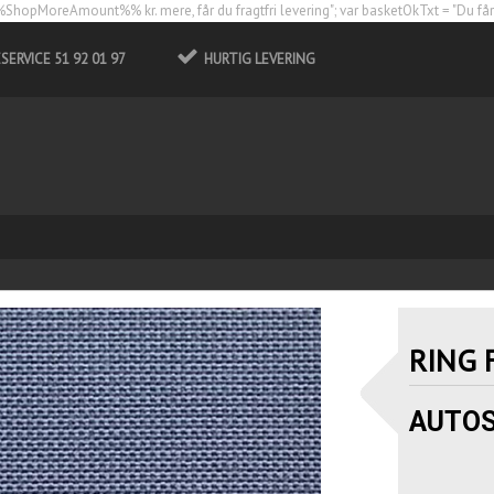
ShopMoreAmount%% kr. mere, får du fragtfri levering"; var basketOkTxt = "Du får fr
ERVICE 51 92 01 97
HURTIG LEVERING
RING 
AUTOS