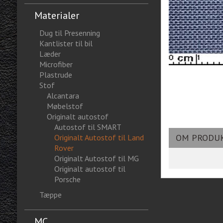
Materialer
Dug til Presenning
Kantlister til bil
Læder
Microfiber
Plastrude
Stof
Alcantara
Møbelstof
Originalt autostof
Autostof til SMART
OM PRODU
Originalt Autostof til Land
Rover
Originalt Autostof til MG
Originalt autostof til
Porsche
Tæppe
MC