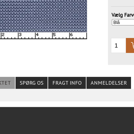
Vælg Farv
KTET
SPØRG OS
FRAGT INFO
ANMELDELSER