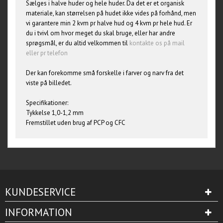
Sælges i halve huder og hele huder. Da det er et organisk
materiale, kan størrelsen på hudet ikke vides på forhånd, men
vi garantere min 2 kvm pr halve hud og 4 kvm pr hele hud. Er
du i tvivl om hvor meget du skal bruge, eller har andre
sprøgsmål, er du altid velkommen til
kontakte os på mail
eller pr telefon
Der kan forekomme små forskelle i farver og narv fra det
viste på billedet.
Specifikationer:
Tykkelse 1,0-1,2 mm
Fremstillet uden brug af PCP og CFC
KUNDESERVICE
INFORMATION